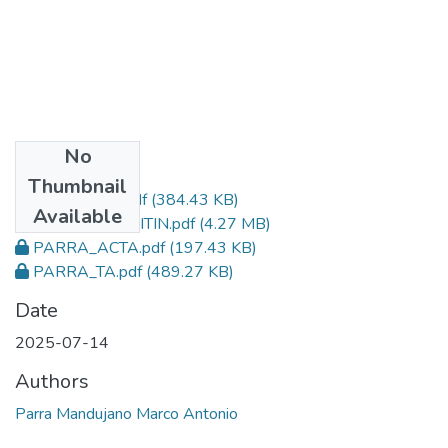
No
Files
Thumbnail
PARRA_TESIS.pdf
(384.43 KB)
Available
PARRA_TURNITIN.pdf
(4.27 MB)
PARRA_ACTA.pdf
(197.43 KB)
PARRA_TA.pdf
(489.27 KB)
Date
2025-07-14
Authors
Parra Mandujano Marco Antonio