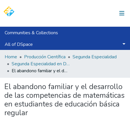
Log In
Communities & Collections
All of DSpace
Statistics
Home
Producción Científica
Segunda Especialidad
Segunda Especialidad en Didáctica de la Matemática
El abandono familiar y el desarrollo de las competencias de matemáticas en estudiantes de educación básica regular
El abandono familiar y el desarrollo
de las competencias de matemáticas
en estudiantes de educación básica
regular